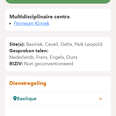
Multidisciplinaire centra
Perineum Kliniek
Site(s)
Basiliek
Cavell
Delta
Park Leopold
Gesproken talen
Nederlands
Frans
Engels
Duits
RIZIV
Niet geconventioneerd
Dienstregeling
Basilique
rue Pangaert, 37-47
1083 Ganshoren