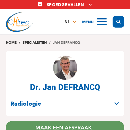
Overslaan
SPOEDGEVALLEN
en
naar
Display
MENU
de
NL
inhoud
FR
gaan
EN
HOME
SPECIALISTEN
JAN DEFRANCQ
Dr. Jan DEFRANCQ
SPECIALITEITEN
Radiologie
MAAK EEN AFSPRAAK