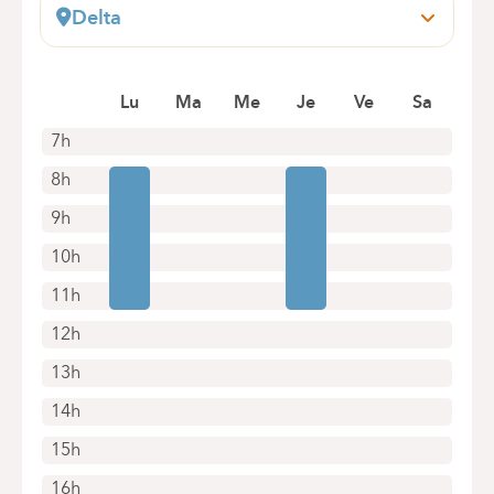
Delta
Boulevard du Triomphe, 201
1160 Bruxelles (Auderghem)
Boek online een afspraak
Lu
Ma
Me
Je
Ve
Sa
7h
8h
9h
10h
11h
12h
13h
14h
15h
16h