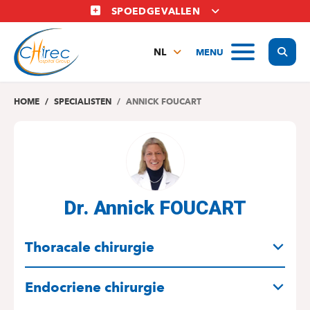
Overslaan
SPOEDGEVALLEN
en
naar
Display
MENU
de
NL
inhoud
FR
gaan
EN
HOME
SPECIALISTEN
ANNICK FOUCART
Dr. Annick FOUCART
SPECIALITEITEN
Thoracale chirurgie
Endocriene chirurgie