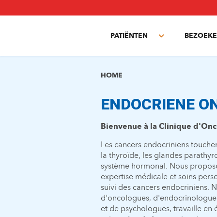
Overslaan
en
naar
PATIËNTEN
BEZOEKE
de
Toggle
inhoud
submenu
gaan
HOME
ENDOCRIENE ON
Bienvenue à la Clinique d'On
Les cancers endocriniens touchen
la thyroïde, les glandes parathyro
système hormonal. Nous proposons
expertise médicale et soins person
suivi des cancers endocriniens. 
d'oncologues, d'endocrinologues,
et de psychologues, travaille en é