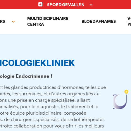
SPOEDGEVALLEN
MULTIDISCIPLINAIRE
V
RS
BLOEDAFNAMES
Toggle
CENTRA
P
submenu
COLOGIEKLINIEK
cologie Endocrinienne !
t les glandes productrices d'hormones, telles que
ïdes, les surrénales, et d'autres organes liés au
 une prise en charge spécialisée, alliant
nalisés, pour le diagnostic, le traitement et le
Notre équipe pluridisciplinaire, composée
 de chirurgiens spécialisés, de radiothérapeutes
troite collaboration pour vous offrir les meilleurs