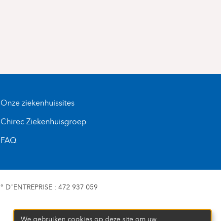
Onze ziekenhuissites
Chirec Ziekenhuisgroep
FAQ
D’ENTREPRISE : 472 937 059
We gebruiken cookies op deze site om uw