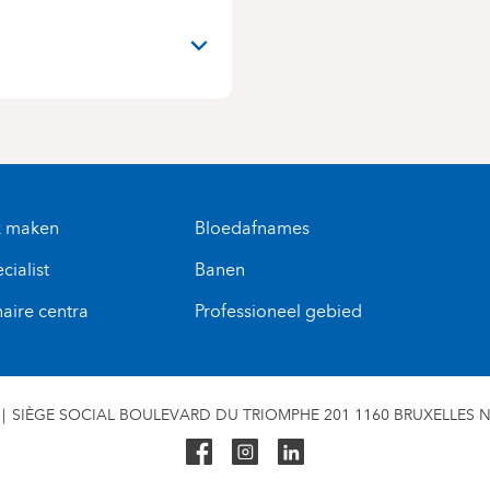
N
k maken
Bloedafnames
cialist
Banen
naire centra
Professioneel gebied
SIÈGE SOCIAL BOULEVARD DU TRIOMPHE 201 1160 BRUXELLES N° 