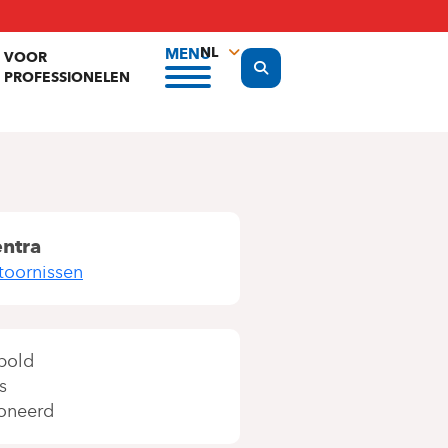
NL
MENU
VOOR
Display the search form
PROFESSIONELEN
FR
EN
entra
toornissen
pold
s
oneerd