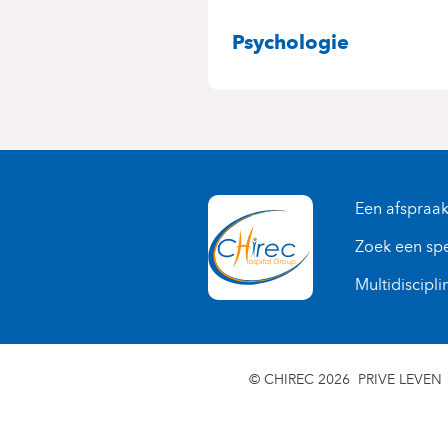
SPECIALITEITE
Psychologie
Een afspraa
Zoek een spe
Multidiscipli
© CHIREC 2026
PRIVE LEVEN