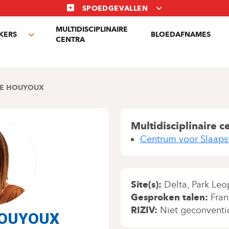
SPOEDGEVALLEN
MULTIDISCIPLINAIRE
KERS
BLOEDAFNAMES
Toggle
CENTRA
submenu
NE HOUYOUX
Multidisciplinaire c
Centrum voor Slaaps
Site(s)
Delta
Park Leo
Gesproken talen
Fran
RIZIV
Niet geconventi
HOUYOUX