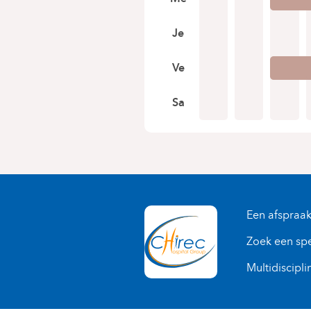
Je
Ve
Sa
Een afspraa
Zoek een spe
Multidiscipli