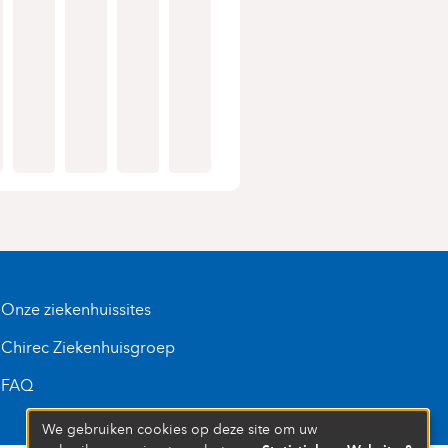
Onze ziekenhuissites
Chirec Ziekenhuisgroep
FAQ
We gebruiken cookies op deze site om uw