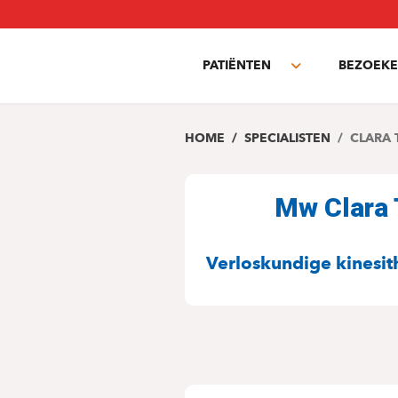
Overslaan
en
naar
PATIËNTEN
BEZOEKE
de
Toggle
inhoud
submenu
gaan
HOME
SPECIALISTEN
CLARA 
Mw Clara
SPECIALITEITE
Verloskundige kinesit