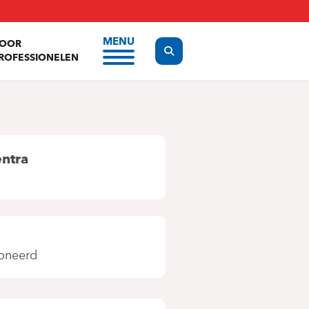
MENU
OOR
Display the search form
ROFESSIONELEN
entra
oneerd