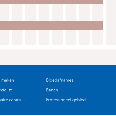
k maken
Bloedafnames
cialist
Banen
naire centra
Professioneel gebied