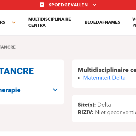
SPOEDGEVALLEN
MULTIDISCIPLINAIRE
V
RS
BLOEDAFNAMES
Toggle
CENTRA
P
submenu
TANCRE
 TANCRE
Multidisciplinaire c
Materniteit Delta
N
herapie
Site(s)
Delta
RIZIV
Niet geconventi