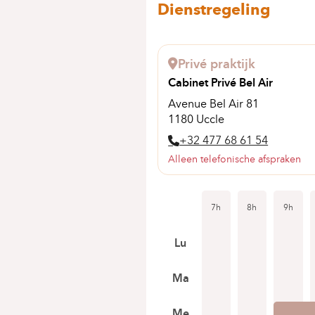
Dienstregeling
Privé praktijk
Cabinet Privé Bel Air
Avenue Bel Air 81
1180 Uccle
+32 477 68 61 54
Alleen telefonische afspraken
7h
8h
9h
Lu
Ma
Me