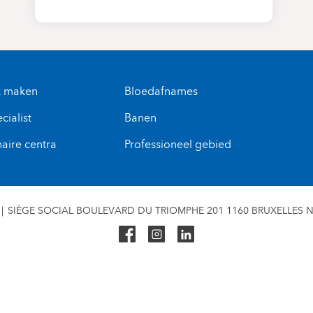
k maken
Bloedafnames
cialist
Banen
naire centra
Professioneel gebied
SIÈGE SOCIAL BOULEVARD DU TRIOMPHE 201 1160 BRUXELLES N° 