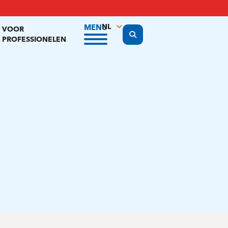
NL
MENU
VOOR
Display the search form
PROFESSIONELEN
FR
EN