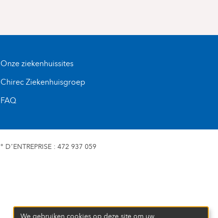
Onze ziekenhuissites
Chirec Ziekenhuisgroep
FAQ
D’ENTREPRISE : 472 937 059
We gebruiken cookies op deze site om uw