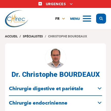
Aller
URGENCES
au
contenu
Display
MENU
principal
FR
NL
EN
ACCUEIL
SPÉCIALISTES
CHRISTOPHE BOURDEAUX
Dr. Christophe BOURDEAUX
SPÉCIALITÉS
Chirurgie digestive et pariétale
Chirurgie endocrinienne