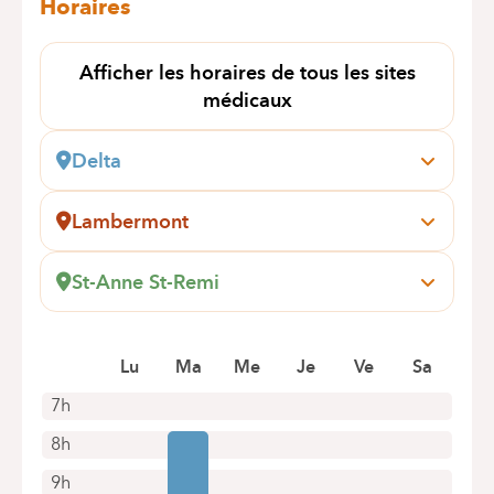
Horaires
Afficher les horaires de tous les sites
médicaux
Delta
Boulevard du Triomphe, 201
1160 Auderghem
Lambermont
Prendre rendez-vous en ligne
Pensées, 1-5
1030 Schaerbeek
St-Anne St-Remi
Prendre rendez-vous en ligne
Boulevard Jules Graindor, 66
1070 Anderlecht
Prendre rendez-vous en ligne
Lu
Ma
Me
Je
Ve
Sa
7h
8h
9h