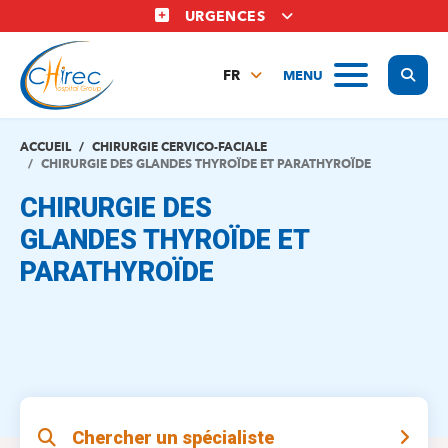
Aller
URGENCES
au
contenu
Display
MENU
principal
FR
NL
EN
ACCUEIL
CHIRURGIE CERVICO-FACIALE
CHIRURGIE DES GLANDES THYROÏDE ET PARATHYROÏDE
CHIRURGIE DES
GLANDES THYROÏDE ET
PARATHYROÏDE
Chercher un spécialiste