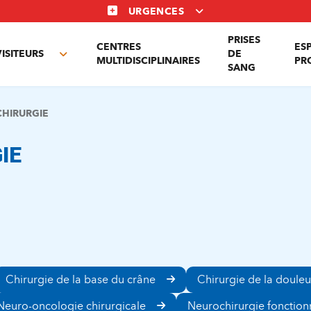
URGENCES
PRISES
CENTRES
ES
VISITEURS
DE
Toggle
MULTIDISCIPLINAIRES
PR
SANG
nu
submenu
HIRURGIE
IE
Chirurgie de la base du crâne
Chirurgie de la douleu
Neuro-oncologie chirurgicale
Neurochirurgie fonction