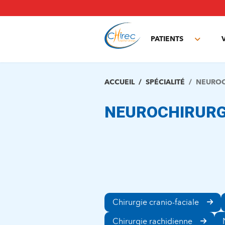
Aller
au
contenu
principal
PATIENTS
Toggle
subme
ACCUEIL
SPÉCIALITÉ
NEUROC
NEUROCHIRURG
Chirurgie cranio-faciale
Chirurgie rachidienne