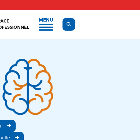
MENU
PACE
Display the search form
OFESSIONNEL
r
nelle