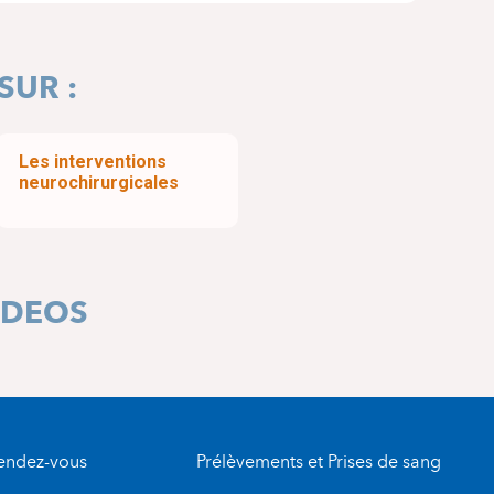
SUR :
Les interventions
neurochirurgicales
IDEOS
rendez-vous
Prélèvements et Prises de sang