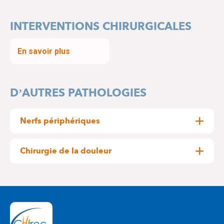
INTERVENTIONS CHIRURGICALES
En savoir plus
D’AUTRES PATHOLOGIES
Nerfs périphériques
Neurolyse cubitale, tumeurs des nerfs
périphériques…
Chirurgie de la douleur
Infiltrations péridurales, implantations de
neurostimulateurs antalgiques, névralgie du
trijumeau, stimulation corticale…