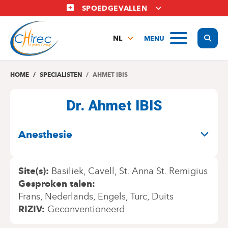
Overslaan
SPOEDGEVALLEN
en
naar
Display
MENU
de
NL
inhoud
FR
gaan
EN
HOME
SPECIALISTEN
AHMET IBIS
Dr. Ahmet IBIS
SPECIALITEITEN
Anesthesie
Site(s)
Basiliek
Cavell
St. Anna St. Remigius
Gesproken talen
Frans
Nederlands
Engels
Turc
Duits
RIZIV
Geconventioneerd