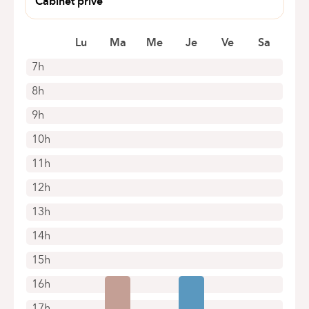
Cabinet privé
Zonienwoudlaan 48
1640 Rhodes Saint Genèse
Lu
Ma
Me
Je
Ve
Sa
7h
8h
9h
10h
11h
12h
13h
14h
15h
16h
17h