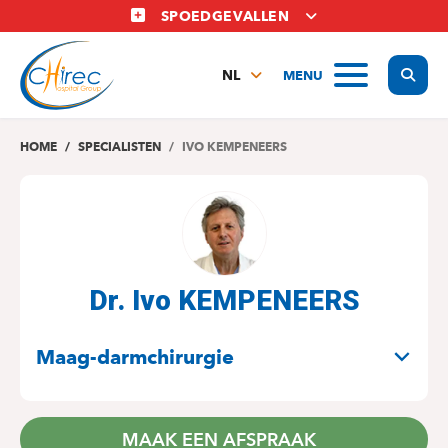
Overslaan
SPOEDGEVALLEN
en
naar
Display
MENU
de
NL
inhoud
FR
gaan
EN
HOME
SPECIALISTEN
IVO KEMPENEERS
Dr. Ivo KEMPENEERS
SPECIALITEITEN
Maag-darmchirurgie
MAAK EEN AFSPRAAK