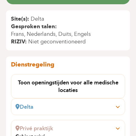
Site(s)
Delta
Gesproken talen
Frans
Nederlands
Duits
Engels
RIZIV
Niet geconventioneerd
Dienstregeling
Toon openingstijden voor alle medische
locaties
Delta
Boulevard du Triomphe, 201
1160 Auderghem
Privé praktijk
Boek online een afspraak