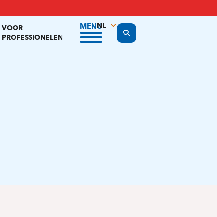
NL
MENU
VOOR
Display the search form
PROFESSIONELEN
FR
EN