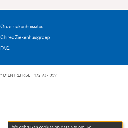
Onze ziekenhuissites
Chirec Ziekenhuisgroep
FAQ
D’ENTREPRISE : 472 937 059
We gebruiken cookies op deze site om uw