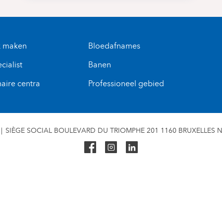
k maken
Bloedafnames
cialist
Banen
naire centra
Professioneel gebied
SIÈGE SOCIAL BOULEVARD DU TRIOMPHE 201 1160 BRUXELLES N° 