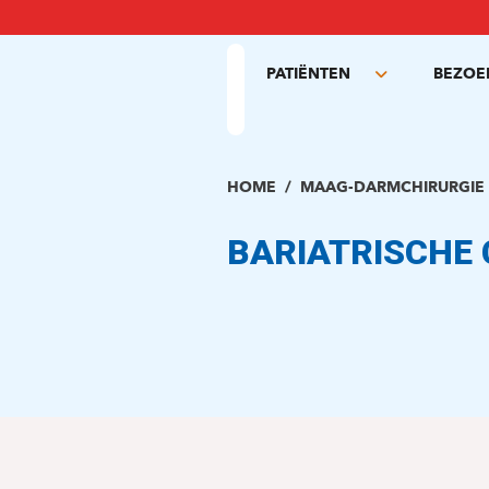
Overslaan
en
naar
PATIËNTEN
BEZOE
de
Toggle
inhoud
submenu
gaan
HOME
MAAG-DARMCHIRURGIE
BARIATRISCHE 