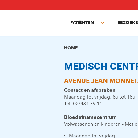
Overslaan
en
naar
PATIËNTEN
BEZOEKE
de
Toggle
inhoud
submenu
gaan
HOME
MEDISCH CENT
AVENUE JEAN MONNET, 
Contact en afspraken
Maandag tot vrijdag: 8u tot 18u.
Tel: 02/434.79.11
Bloedafnamecentrum
Volwassenen en kinderen - Met o
Maandag tot vrijdag