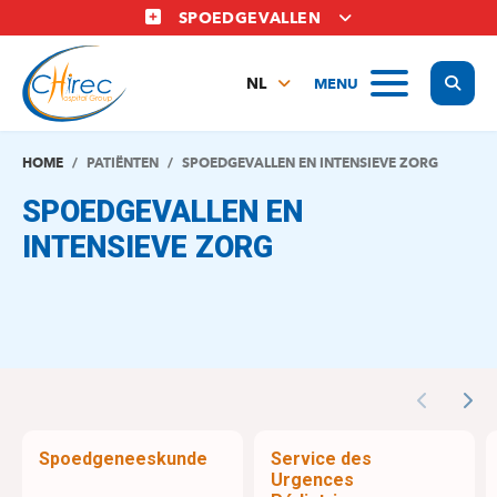
Overslaan
SPOEDGEVALLEN
en
naar
Display
MENU
de
NL
inhoud
FR
gaan
EN
HOME
PATIËNTEN
SPOEDGEVALLEN EN INTENSIEVE ZORG
SPOEDGEVALLEN EN
INTENSIEVE ZORG
Previous
Nex
Spoedgeneeskunde
Service des
Urgences