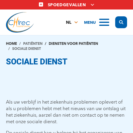
Overslaan
SPOEDGEVALLEN
en
naar
Display
MENU
de
NL
inhoud
FR
gaan
EN
HOME
PATIËNTEN
DIENSTEN VOOR PATIËNTEN
SOCIALE DIENST
SOCIALE DIENST
Als uw verblijf in het ziekenhuis problemen oplevert of
als u problemen hebt met het nieuws van uw ontslag uit
het ziekenhuis, aarzel dan niet om contact op te nemen
met onze sociale dienst.
De sociale dienst kan u helpen bij het organiseren van