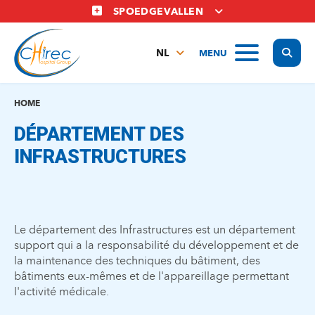
Overslaan
SPOEDGEVALLEN
en
naar
Display
MENU
de
NL
inhoud
FR
gaan
EN
HOME
DÉPARTEMENT DES
INFRASTRUCTURES
Le département des Infrastructures est un département
support qui a la responsabilité du développement et de
la maintenance des techniques du bâtiment, des
bâtiments eux-mêmes et de l'appareillage permettant
l'activité médicale.