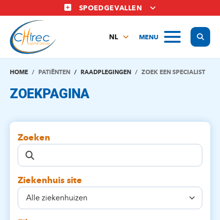
Overslaan
SPOEDGEVALLEN
en
naar
Display
MENU
de
NL
inhoud
FR
gaan
EN
HOME
PATIËNTEN
RAADPLEGINGEN
ZOEK EEN SPECIALIST
ZOEKPAGINA
Zoeken
Ziekenhuis site