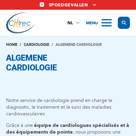
Overslaan
SPOEDGEVALLEN
en
naar
Display
MENU
de
NL
inhoud
FR
gaan
EN
HOME
CARDIOLOGIE
ALGEMENE CARDIOLOGIE
ALGEMENE
CARDIOLOGIE
Notre service de cardiologie prend en charge le
diagnostic, le traitement et le suivi des maladies
cardiovasculaires.
Grâce à une
équipe de cardiologues spécialisés et à
des équipements de pointe
, nous proposons une