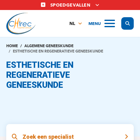
Overslaan
SPOEDGEVALLEN
en
naar
Display
MENU
de
NL
inhoud
FR
gaan
EN
HOME
ALGEMENE GENEESKUNDE
ESTHETISCHE EN REGENERATIEVE GENEESKUNDE
ESTHETISCHE EN
REGENERATIEVE
GENEESKUNDE
Zoek een specialist