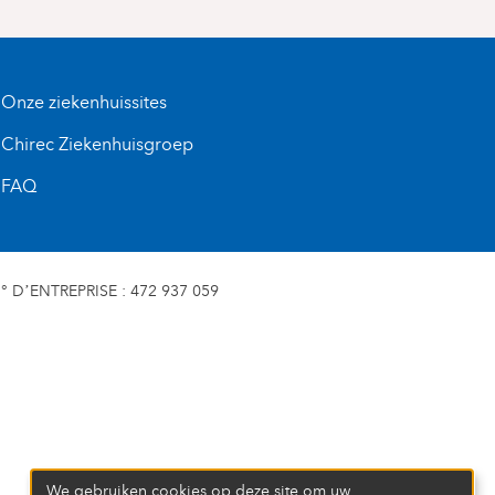
Onze ziekenhuissites
Chirec Ziekenhuisgroep
FAQ
D’ENTREPRISE : 472 937 059
We gebruiken cookies op deze site om uw