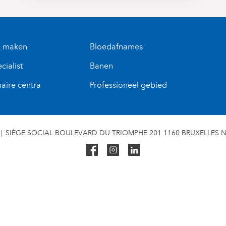
k maken
Bloedafnames
cialist
Banen
naire centra
Professioneel gebied
SIÈGE SOCIAL BOULEVARD DU TRIOMPHE 201 1160 BRUXELLES N° 