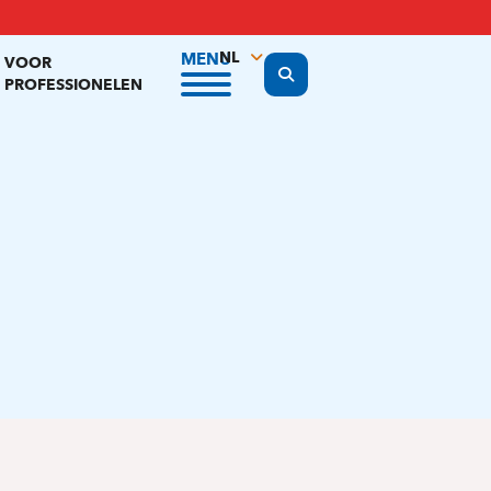
NL
MENU
VOOR
Display the search form
PROFESSIONELEN
FR
EN