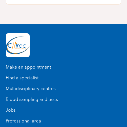
STIB - Ligne 38 : Héros ↔ Gare Centrale
STIB - Ligne 80 : Haren ↔ Porte de Namur
STIB - Ligne 95 : Wiener ↔ Grand Place
Make an appointment
Find a specialist
Multidisciplinary centres
Blood sampling and tests
Jobs
Professional area