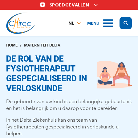
Overslaan
SPOEDGEVALLEN
en
naar
Display
MENU
de
NL
inhoud
FR
gaan
EN
HOME
MATERNITEIT DELTA
DE ROL VAN DE
FYSIOTHERAPEUT
GESPECIALISEERD IN
VERLOSKUNDE
De geboorte van uw kind is een belangrijke gebeurtenis
en het is belangrijk om u daarop voor te bereiden.
In het Delta Ziekenhuis kan ons team van
fysiotherapeuten gespecialiseerd in verloskunde u
helpen.