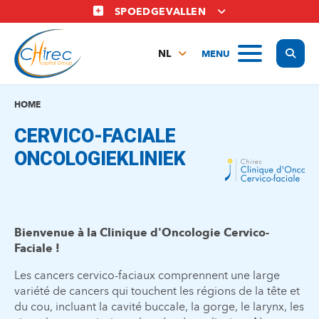
Overslaan
SPOEDGEVALLEN
en
naar
Display
MENU
de
NL
inhoud
FR
gaan
EN
HOME
CERVICO-FACIALE
ONCOLOGIEKLINIEK
Bienvenue à la Clinique d'Oncologie Cervico-
Faciale !
Les cancers cervico-faciaux comprennent une large
variété de cancers qui touchent les régions de la tête et
du cou, incluant la cavité buccale, la gorge, le larynx, les