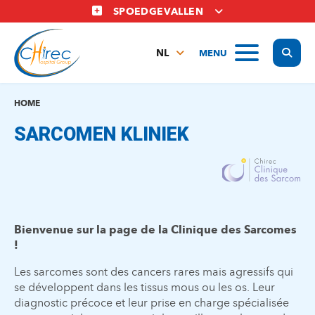
Overslaan
SPOEDGEVALLEN
en
naar
Display
MENU
de
NL
inhoud
FR
gaan
EN
HOME
SARCOMEN KLINIEK
Bienvenue sur la page de la Clinique des Sarcomes
!
Les sarcomes sont des cancers rares mais agressifs qui
se développent dans les tissus mous ou les os. Leur
diagnostic précoce et leur prise en charge spécialisée