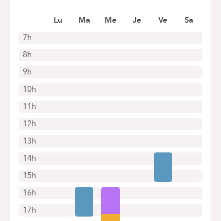
1050 Bruxelles (Ixelles)
Boek online een afspraak
Lu
Ma
Me
Je
Ve
Sa
7h
8h
9h
10h
11h
12h
13h
14h
15h
16h
17h