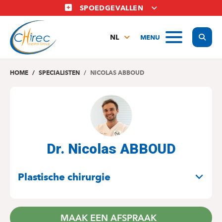
Overslaan
SPOEDGEVALLEN
en
naar
Display
MENU
de
NL
inhoud
FR
gaan
EN
HOME
SPECIALISTEN
NICOLAS ABBOUD
Dr. Nicolas ABBOUD
SPECIALITEITEN
Plastische chirurgie
MAAK EEN AFSPRAAK