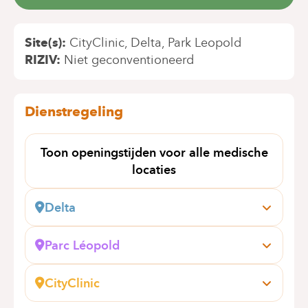
Site(s)
CityClinic
Delta
Park Leopold
RIZIV
Niet geconventioneerd
Dienstregeling
Toon openingstijden voor alle medische
locaties
Delta
Boulevard du Triomphe, 201
1160 Bruxelles (Auderghem)
Parc Léopold
Boek online een afspraak
Rue du Trône, 100
1050 Bruxelles (Ixelles)
CityClinic
Boek online een afspraak
Avenue Louise, 235 B