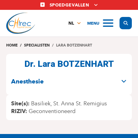
Overslaan
SPOEDGEVALLEN
en
naar
Display
MENU
de
NL
inhoud
FR
gaan
EN
HOME
SPECIALISTEN
LARA BOTZENHART
Dr. Lara BOTZENHART
SPECIALITEITEN
Anesthesie
Site(s)
Basiliek
St. Anna St. Remigius
RIZIV
Geconventioneerd