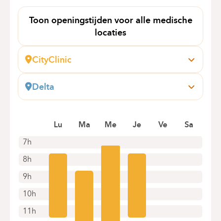
Toon openingstijden voor alle medische
locaties
CityClinic
Avenue Louise, 235 B
1050 Bruxelles (Ixelles)
Delta
Boek online een afspraak
Boulevard du Triomphe, 160
1160 Auderghem
Lu
Ma
Me
Je
Ve
Sa
+32 2 434 81 18
Alleen telefonische afspraken
7h
8h
9h
10h
11h