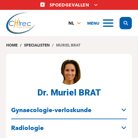
Overslaan
SPOEDGEVALLEN
en
naar
Display
MENU
de
NL
inhoud
FR
gaan
EN
HOME
SPECIALISTEN
MURIEL BRAT
Dr. Muriel BRAT
SPECIALITEITEN
Gynaecologie-verloskunde
Radiologie