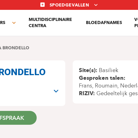
SPOEDGEVALLEN
MULTIDISCIPLINAIRE
V
RS
BLOEDAFNAMES
Toggle
CENTRA
P
submenu
A BRONDELLO
 BRONDELLO
Site(s)
Basiliek
Gesproken talen
N
Frans
Roumain
Nederl
RIZIV
Gedeeltelijk ge
FSPRAAK