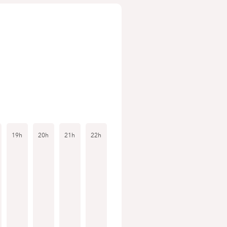
19h
20h
21h
22h