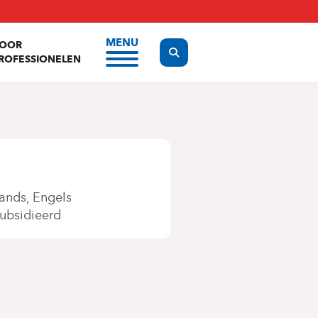
MENU
OOR
Display the search form
ROFESSIONELEN
ands
Engels
subsidieerd