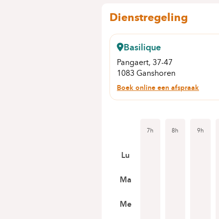
Dienstregeling
Basilique
Pangaert, 37-47
1083 Ganshoren
Boek online een afspraak
7h
8h
9h
Lu
Ma
Me