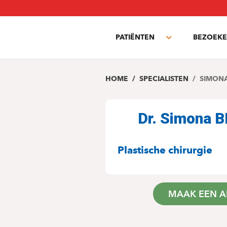
Overslaan
en
naar
PATIËNTEN
BEZOEKE
de
Toggle
inhoud
submenu
gaan
HOME
SPECIALISTEN
SIMON
Dr. Simona
SPECIALITEITE
Plastische chirurgie
MAAK EEN A