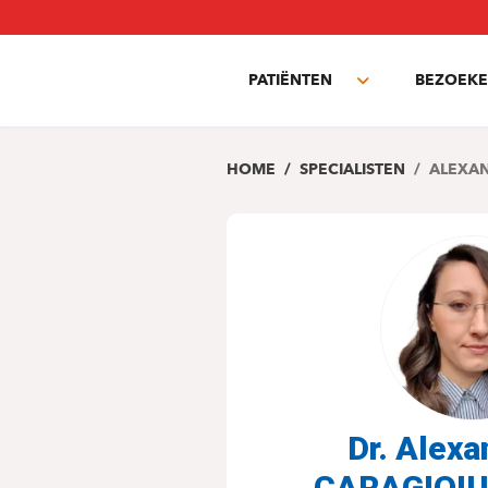
Overslaan
en
naar
PATIËNTEN
BEZOEKE
de
Toggle
inhoud
submenu
gaan
HOME
SPECIALISTEN
ALEXAN
Dr. Alex
CARAGIOI