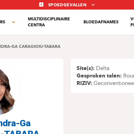
SPOEDGEVALLEN
MULTIDISCIPLINAIRE
V
RS
BLOEDAFNAMES
Toggle
CENTRA
P
submenu
DRA-GA CARAGIOIU-TABARA
Site(s)
Delta
Gesproken talen
Rou
RIZIV
Geconventionee
andra-Ga
U-TABARA