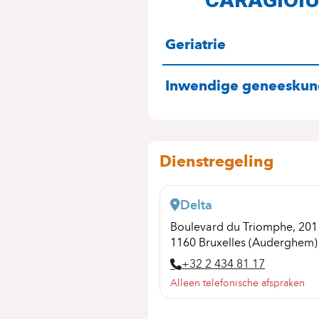
SPECIALITEITE
Geriatrie
Inwendige geneesku
Dienstregeling
Delta
Boulevard du Triomphe, 20
1160 Bruxelles (Auderghem)
+32 2 434 81 17
Alleen telefonische afspraken