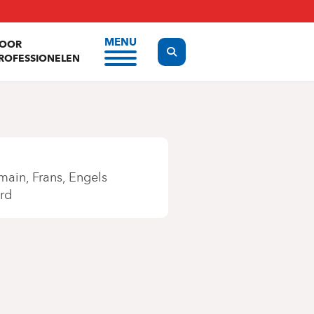
MENU
OOR
Display the search form
ROFESSIONELEN
main
Frans
Engels
rd