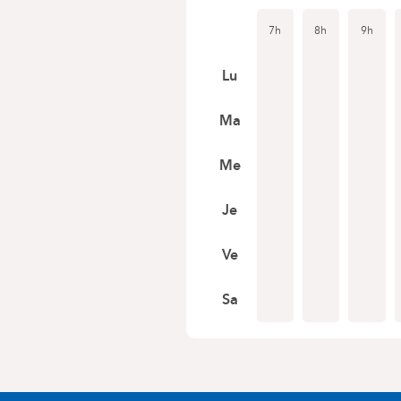
7h
8h
9h
Lu
Ma
Me
Je
Ve
Sa