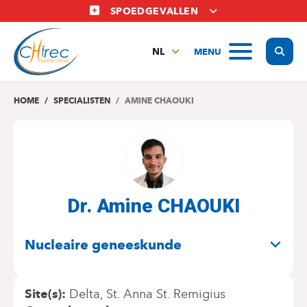
Overslaan
SPOEDGEVALLEN
en
naar
Display
MENU
de
NL
inhoud
FR
gaan
EN
HOME
SPECIALISTEN
AMINE CHAOUKI
Dr. Amine CHAOUKI
SPECIALITEITEN
Nucleaire geneeskunde
Site(s)
Delta
St. Anna St. Remigius