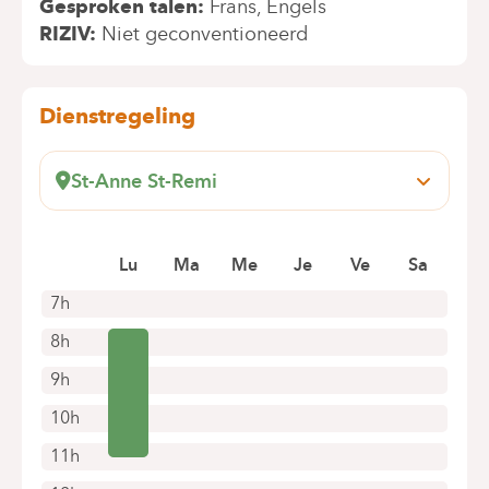
Gesproken talen
Frans
Engels
RIZIV
Niet geconventioneerd
Dienstregeling
St-Anne St-Remi
Boulevard Jules Graindor, 66
1070 Brussel (Anderlecht)
Lu
Ma
Me
Je
Ve
Sa
+32 2 434 37 66
Alleen telefonische afspraken
7h
8h
9h
10h
11h