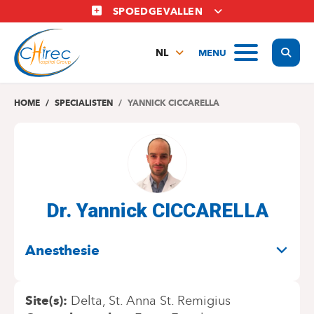
Overslaan
SPOEDGEVALLEN
en
naar
Display
MENU
de
NL
inhoud
FR
gaan
EN
HOME
SPECIALISTEN
YANNICK CICCARELLA
Dr. Yannick CICCARELLA
SPECIALITEITEN
Anesthesie
Site(s)
Delta
St. Anna St. Remigius