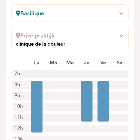
Boulevard du Triomphe, 201
1160 Auderghem
Basilique
Boek online een afspraak
Pangaert, 37-47
1083 Ganshoren
Privé praktijk
Boek online een afspraak
clinique de la douleur
Grand Route 190
1428 LILLOIS-WITTERZEE
Lu
Ma
Me
Je
Ve
Sa
7h
8h
9h
10h
11h
12h
13h