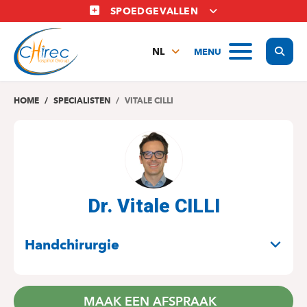
Overslaan
SPOEDGEVALLEN
en
naar
Display
MENU
de
NL
inhoud
FR
gaan
EN
HOME
SPECIALISTEN
VITALE CILLI
Dr. Vitale CILLI
SPECIALITEITEN
Handchirurgie
MAAK EEN AFSPRAAK