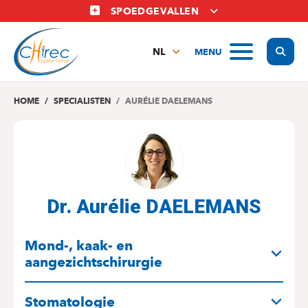
Overslaan
SPOEDGEVALLEN
en
naar
Display
MENU
de
NL
inhoud
FR
gaan
EN
HOME
SPECIALISTEN
AURÉLIE DAELEMANS
Dr. Aurélie DAELEMANS
SPECIALITEITEN
Mond-, kaak- en
aangezichtschirurgie
Stomatologie