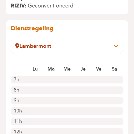
RIZIV
Geconventioneerd
Dienstregeling
Lambermont
Rue des Pensées, 1-5
1030 Schaerbeek
Boek online een afspraak
Lu
Ma
Me
Je
Ve
Sa
7h
8h
9h
10h
11h
12h