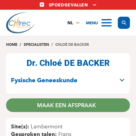
Overslaan
SPOEDGEVALLEN
en
naar
Display
MENU
de
NL
inhoud
FR
gaan
EN
HOME
SPECIALISTEN
CHLOÉ DE BACKER
Dr. Chloé DE BACKER
SPECIALITEITEN
Fysische Geneeskunde
MAAK EEN AFSPRAAK
Site(s)
Lambermont
Gesproken talen
Frans