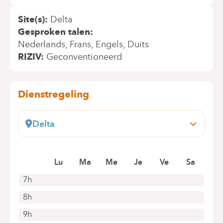
Site(s)
Delta
Gesproken talen
Nederlands
Frans
Engels
Duits
RIZIV
Geconventioneerd
Dienstregeling
Delta
Boulevard du Triomphe, 201
1160 Auderghem
Lu
Ma
Me
Je
Ve
Sa
+32 2 434 86 41
Alleen telefonische afspraken
7h
8h
9h