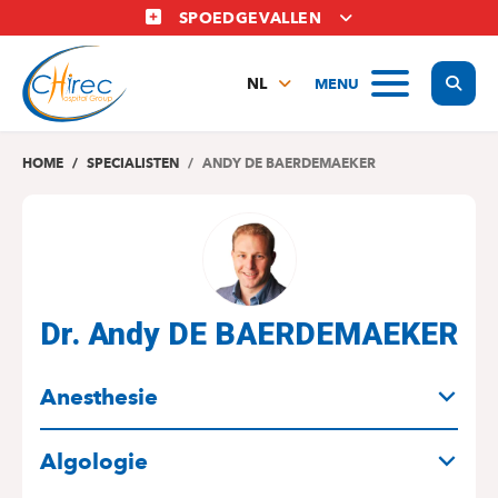
Overslaan
SPOEDGEVALLEN
en
naar
Display
MENU
de
NL
inhoud
FR
gaan
EN
HOME
SPECIALISTEN
ANDY DE BAERDEMAEKER
Dr. Andy DE BAERDEMAEKER
SPECIALITEITEN
Anesthesie
Algologie