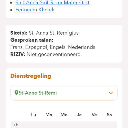
Sint-Anna Sint-Remi Materniteit
Perineum Kliniek
Site(s)
St. Anna St. Remigius
Gesproken talen
Frans
Espagnol
Engels
Nederlands
RIZIV
Niet geconventioneerd
Dienstregeling
St-Anne St-Remi
Boulevard Jules Graindor, 66
1070 Anderlecht
Lu
Ma
Me
Je
Ve
Sa
+32 2 434 37 42
Alleen telefonische afspraken
7h