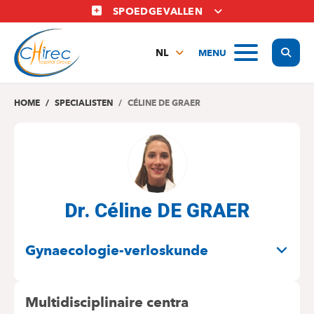
Overslaan
SPOEDGEVALLEN
en
naar
Display
MENU
de
NL
inhoud
FR
gaan
EN
HOME
SPECIALISTEN
CÉLINE DE GRAER
Dr. Céline DE GRAER
SPECIALITEITEN
Gynaecologie-verloskunde
Multidisciplinaire centra