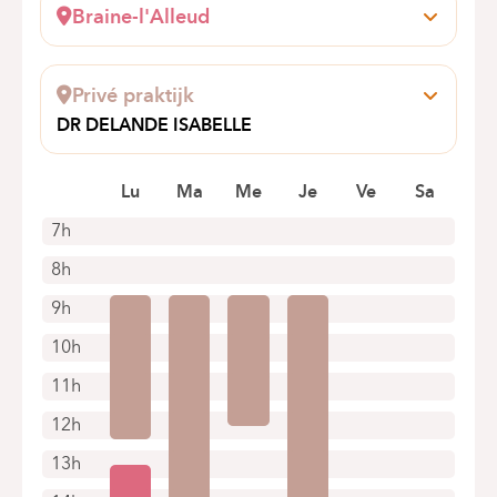
Braine-l'Alleud
Wayez, 35
1420 Braine-l'Alleud
Privé praktijk
+32 2 434 94 39
DR DELANDE ISABELLE
Alleen telefonische afspraken
151,CHEE. DE LOUVAIN
1410 WATERLOO
Lu
Ma
Me
Je
Ve
Sa
+32 2 736 64 19
7h
Alleen telefonische afspraken
8h
9h
10h
11h
12h
13h