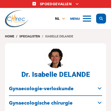
Overslaan
SPOEDGEVALLEN
en
naar
Display
MENU
de
NL
inhoud
FR
gaan
EN
HOME
SPECIALISTEN
ISABELLE DELANDE
Dr. Isabelle DELANDE
SPECIALITEITEN
Gynaecologie-verloskunde
Gynaecologische chirurgie