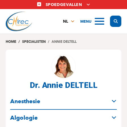
Overslaan
SPOEDGEVALLEN
en
naar
Display
MENU
de
NL
inhoud
FR
gaan
EN
HOME
SPECIALISTEN
ANNIE DELTELL
Dr. Annie DELTELL
SPECIALITEITEN
Anesthesie
Algologie