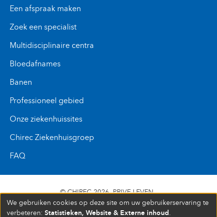
Een afspraak maken
Zoek een specialist
Multidisciplinaire centra
Bloedafnames
Banen
Professioneel gebied
Onze ziekenhuissites
Chirec Ziekenhuisgroep
FAQ
© CHIREC 2026
PRIVE LEVEN
We gebruiken cookies op deze site om uw gebruikerservaring te
SIÈGE SOCIAL BOULEVARD DU TRIOMPHE 201 1160
Statistieken, Website & Externe inhoud
verbeteren:
.
BRUXELLES N° D’ENTREPRISE : 472 937 059