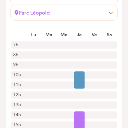
Boulevard du Triomphe, 201
1160 Auderghem
Parc Léopold
+32 2 434 86 41
Froissart, 38
1040 Etterbeek
Alleen telefonische afspraken
Lu
Ma
Me
Je
Ve
Sa
+32 2 434 81 06
Alleen telefonische afspraken
7h
8h
9h
10h
11h
12h
13h
14h
15h