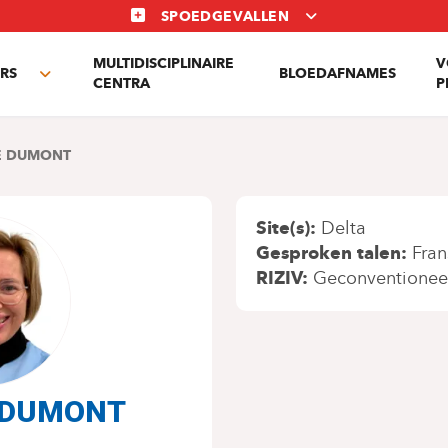
SPOEDGEVALLEN
MULTIDISCIPLINAIRE
V
RS
BLOEDAFNAMES
Toggle
CENTRA
P
submenu
E DUMONT
Site(s)
Delta
Gesproken talen
Fran
RIZIV
Geconventionee
e DUMONT