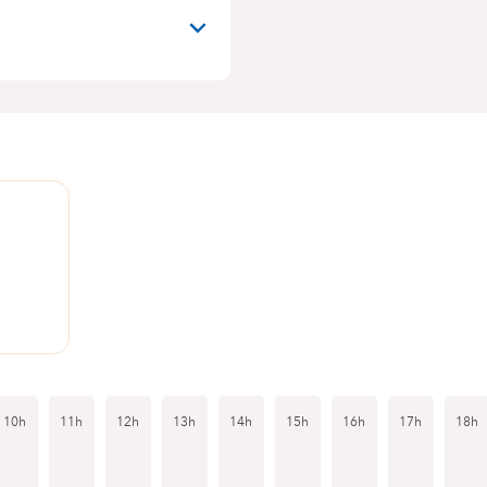
N
1
10h
11h
12h
13h
14h
15h
16h
17h
18h