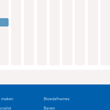
k maken
Bloedafnames
cialist
Banen