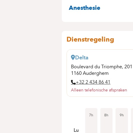
SPECIALITEITE
Anesthesie
Dienstregeling
Delta
Boulevard du Triomphe, 20
1160 Auderghem
+32 2 434 86 41
Alleen telefonische afspraken
7h
8h
9h
Lu