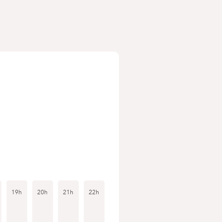
19h
20h
21h
22h