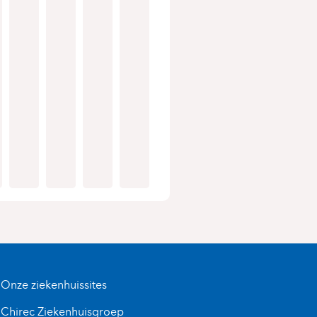
Onze ziekenhuissites
Chirec Ziekenhuisgroep