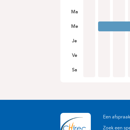
Ma
Me
Je
Ve
Sa
Een afspraa
Zoek een spe