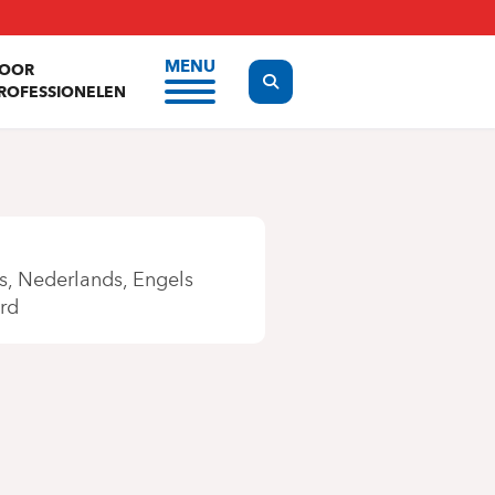
MENU
OOR
Display the search form
ROFESSIONELEN
s
Nederlands
Engels
rd