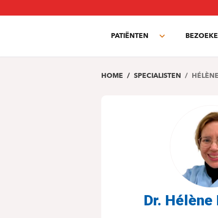
Overslaan
en
naar
PATIËNTEN
BEZOEKE
de
Toggle
inhoud
submenu
gaan
HOME
SPECIALISTEN
HÉLÈN
Dr. Hélèn