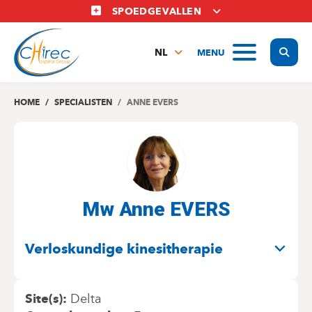
Overslaan
SPOEDGEVALLEN
en
naar
Display
MENU
de
NL
inhoud
FR
gaan
EN
HOME
SPECIALISTEN
ANNE EVERS
Mw Anne EVERS
SPECIALITEITEN
Verloskundige kinesitherapie
Site(s)
Delta