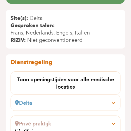
Site(s)
Delta
Gesproken talen
Frans
Nederlands
Engels
Italien
RIZIV
Niet geconventioneerd
Dienstregeling
Toon openingstijden voor alle medische
locaties
Delta
Boulevard du Triomphe, 201
1160 Bruxelles (Auderghem)
Privé praktijk
Boek online een afspraak