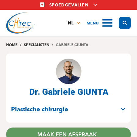
Overslaan
SPOEDGEVALLEN
en
naar
Display
MENU
de
NL
inhoud
FR
gaan
EN
HOME
SPECIALISTEN
GABRIELE GIUNTA
Dr. Gabriele GIUNTA
SPECIALITEITEN
Plastische chirurgie
MAAK EEN AFSPRAAK