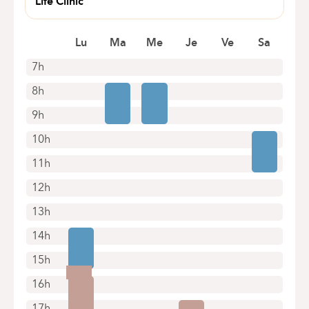
Life Clinic
Rue d'Idalie 15
1050 Ixelles
Lu
Ma
Me
Je
Ve
Sa
+32 491 28 11 11
7h
Alleen telefonische afspraken
8h
9h
10h
11h
12h
13h
14h
15h
16h
17h