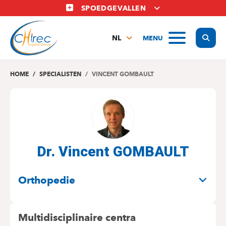
Overslaan
SPOEDGEVALLEN
en
naar
Display
MENU
de
NL
inhoud
FR
gaan
EN
HOME
SPECIALISTEN
VINCENT GOMBAULT
Dr. Vincent GOMBAULT
SPECIALITEITEN
Orthopedie
Multidisciplinaire centra