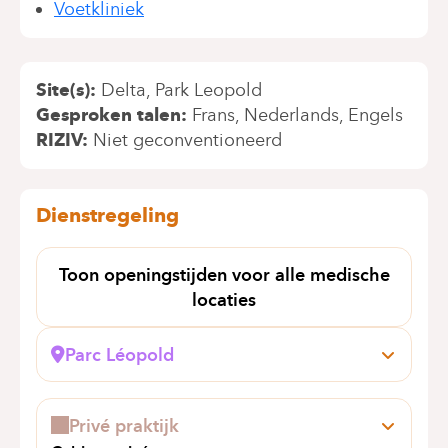
Voetkliniek
Site(s)
Delta
Park Leopold
Gesproken talen
Frans
Nederlands
Engels
RIZIV
Niet geconventioneerd
Dienstregeling
Toon openingstijden voor alle medische
locaties
Parc Léopold
Rue du Trône, 100
1050 Bruxelles (Ixelles)
Privé praktijk
+32 2 434 81 03