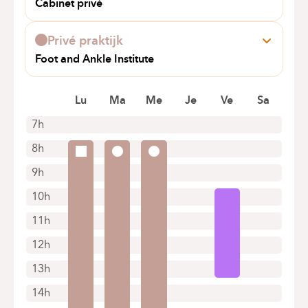
Cabinet privé
Alleen telefonische afspraken
Avenue des Franciscains 3
1150 WOLUWE-SAINT-PIERRE
Privé praktijk
+32 2 771 01 06
Foot and Ankle Institute
Alleen telefonische afspraken
Avenue Ariane 5
1200 Woluwé-Saint-Lambert
Lu
Ma
Me
Je
Ve
Sa
+32 2 280 17 07
7h
Alleen telefonische afspraken
8h
9h
10h
11h
12h
13h
14h