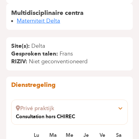
Multidisciplinaire centra
Materniteit Delta
Site(s)
Delta
Gesproken talen
Frans
RIZIV
Niet geconventioneerd
Dienstregeling
Privé praktijk
Consultation hors CHIREC
de la Treille 22
1050 IXELLES
Lu
Ma
Me
Je
Ve
Sa