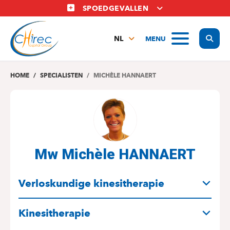
Overslaan
SPOEDGEVALLEN
en
naar
Display
MENU
de
NL
inhoud
FR
gaan
EN
HOME
SPECIALISTEN
MICHÈLE HANNAERT
Mw Michèle HANNAERT
SPECIALITEITEN
Verloskundige kinesitherapie
Kinesitherapie