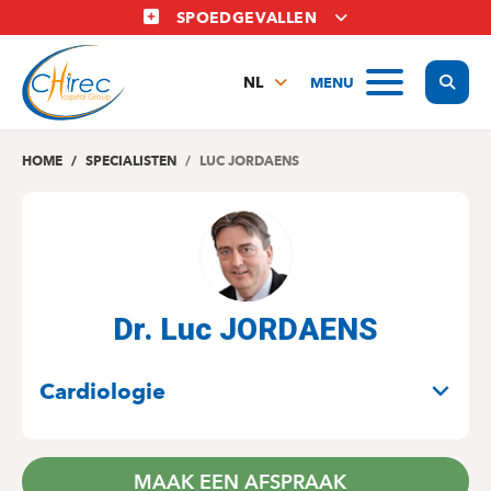
Overslaan
SPOEDGEVALLEN
en
naar
Display
MENU
de
NL
inhoud
FR
gaan
EN
HOME
SPECIALISTEN
LUC JORDAENS
Dr. Luc JORDAENS
SPECIALITEITEN
Cardiologie
MAAK EEN AFSPRAAK