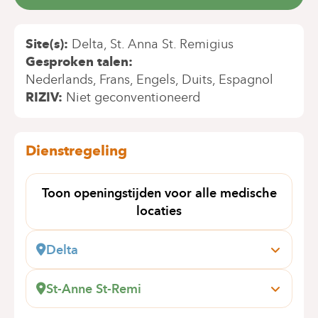
Site(s)
Delta
St. Anna St. Remigius
Gesproken talen
Nederlands
Frans
Engels
Duits
Espagnol
RIZIV
Niet geconventioneerd
Dienstregeling
Toon openingstijden voor alle medische
locaties
Delta
Boulevard du Triomphe, 201
1160 Bruxelles (Auderghem)
St-Anne St-Remi
+32 2 434 81 13
Boulevard Jules Graindor, 66