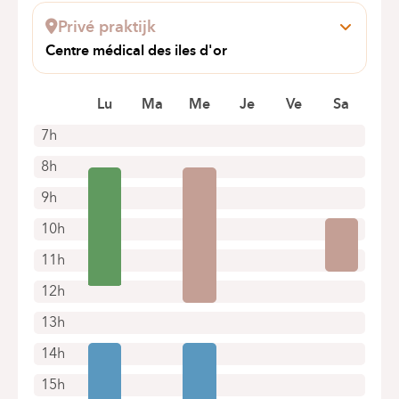
1070 Anderlecht
Alleen telefonische afspraken
Privé praktijk
Boek online een afspraak
Centre médical des iles d'or
Avenue Hymans 117
1200 Bruxelles
Lu
Ma
Me
Je
Ve
Sa
7h
8h
9h
10h
11h
12h
13h
14h
15h