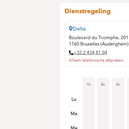
Dienstregeling
Delta
Boulevard du Triomphe, 20
1160 Bruxelles (Auderghem)
+32 2 434 81 04
Alleen telefonische afspraken
7h
8h
9h
Lu
Ma
Me