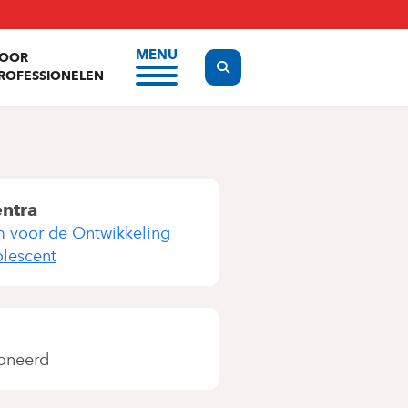
MENU
OOR
Display the search form
ROFESSIONELEN
entra
 voor de Ontwikkeling
olescent
oneerd