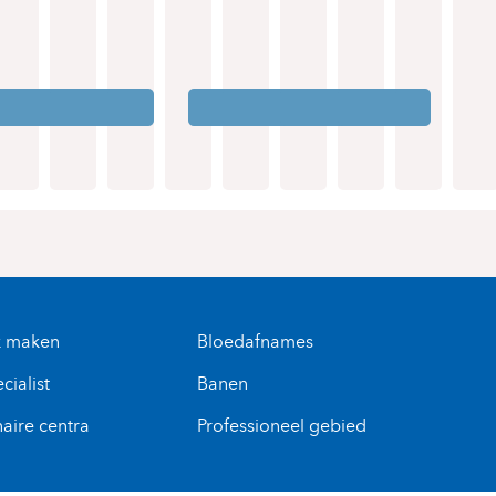
k maken
Bloedafnames
cialist
Banen
naire centra
Professioneel gebied