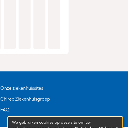
Onze ziekenhuissites
Chirec Ziekenhuisgroep
FAQ
We gebruiken cookies op deze site om uw