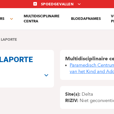
SPOEDGEVALLEN
MULTIDISCIPLINAIRE
V
RS
BLOEDAFNAMES
Toggle
CENTRA
P
submenu
 LAPORTE
 LAPORTE
Multidisciplinaire c
Paramedisch Centrum
N
van het Kind and Ad
Site(s)
Delta
RIZIV
Niet geconventi