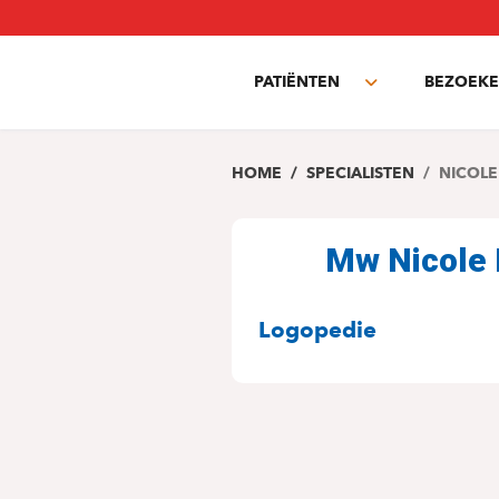
Overslaan
en
naar
PATIËNTEN
BEZOEKE
de
Toggle
inhoud
submenu
gaan
HOME
SPECIALISTEN
NICOLE
Mw Nicole
SPECIALITEITE
Logopedie