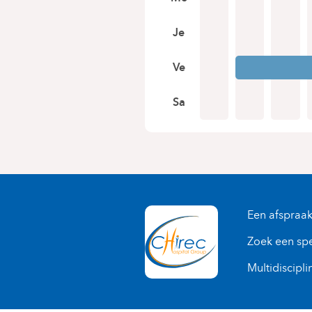
Je
Ve
Sa
Een afspraa
Zoek een spe
Multidiscipli