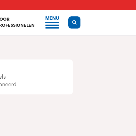
MENU
OOR
Display the search form
ROFESSIONELEN
els
oneerd