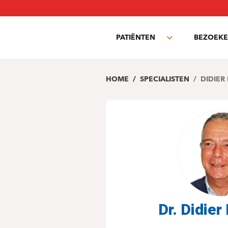
Overslaan
en
naar
PATIËNTEN
BEZOEKE
de
Toggle
inhoud
submenu
gaan
HOME
SPECIALISTEN
DIDIER
Dr. Didie