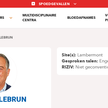
SPOEDGEVALLEN
MULTIDISCIPLINAIRE
V
RS
BLOEDAFNAMES
Toggle
CENTRA
P
submenu
 LEBRUN
Site(s)
Lambermont
Gesproken talen
Eng
RIZIV
Niet geconventi
r LEBRUN