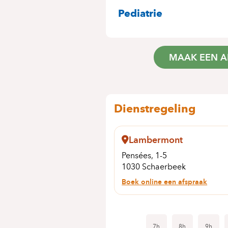
SPECIALITEITE
Pediatrie
MAAK EEN A
Dienstregeling
Lambermont
Pensées, 1-5
1030 Schaerbeek
Boek online een afspraak
7h
8h
9h