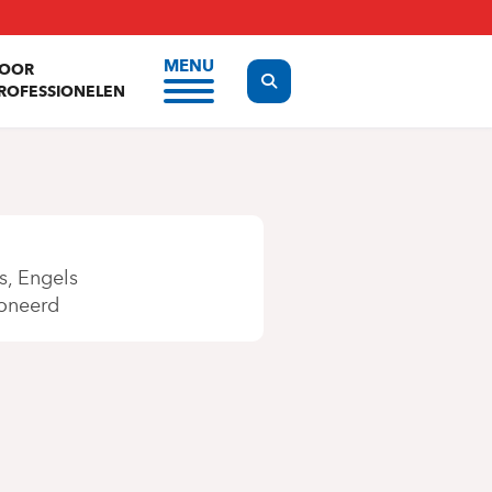
MENU
OOR
Display the search form
ROFESSIONELEN
s
Engels
oneerd