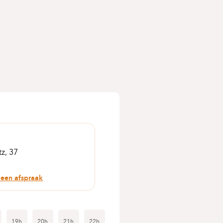
tz, 37
 een afspraak
19h
20h
21h
22h