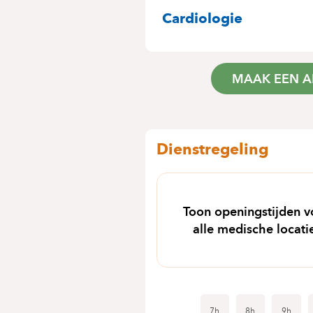
SPECIALITEITE
Cardiologie
MAAK EEN A
Dienstregeling
Toon openingstijden v
alle medische locati
7h
8h
9h