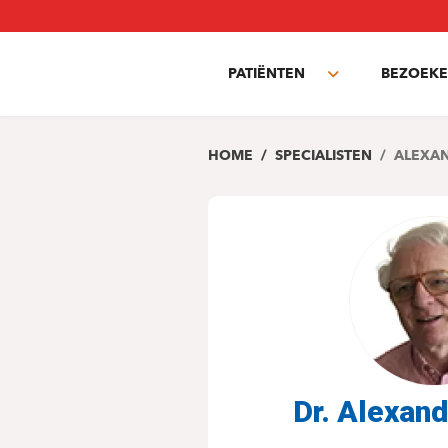
Overslaan
en
naar
PATIËNTEN
BEZOEKE
de
Toggle
inhoud
submenu
gaan
HOME
SPECIALISTEN
ALEXAN
Dr. Alexan