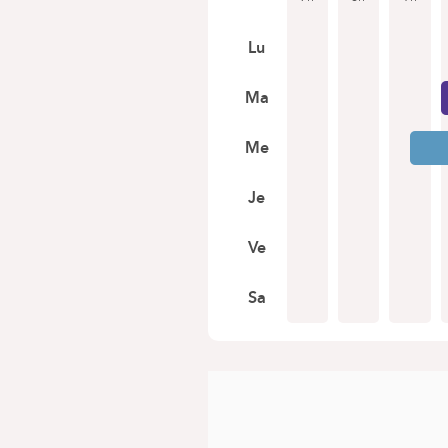
Lu
Ma
Me
Je
Ve
Sa