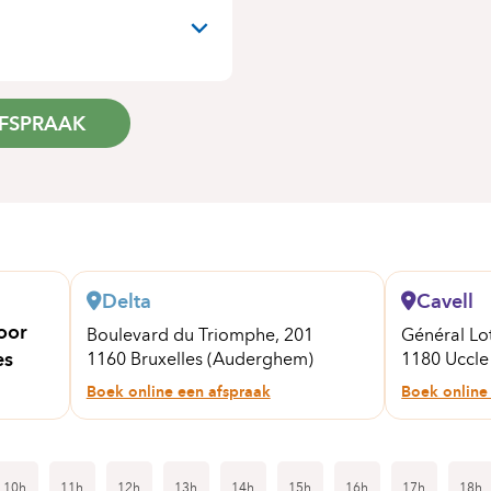
N
FSPRAAK
Delta
Cavell
oor
Boulevard du Triomphe, 201
Général Lo
es
1160 Bruxelles (Auderghem)
1180 Uccle
Boek online een afspraak
Boek online
10h
11h
12h
13h
14h
15h
16h
17h
18h