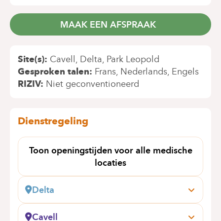
MAAK EEN AFSPRAAK
Site(s)
Cavell
Delta
Park Leopold
Gesproken talen
Frans
Nederlands
Engels
RIZIV
Niet geconventioneerd
Dienstregeling
Toon openingstijden voor alle medische
locaties
Delta
Boulevard du Triomphe, 201
1160 Bruxelles (Auderghem)
Cavell