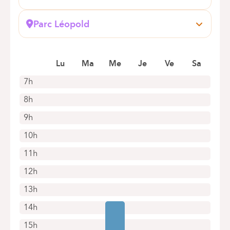
Boek online een afspraak
Général Lotz, 37
1180 Bruxelles (Uccle)
Parc Léopold
+32 2 434 81 01
Rue du Trône, 100
1050 Bruxelles (Ixelles)
Alleen telefonische afspraken
Boek online een afspraak
Lu
Ma
Me
Je
Ve
Sa
7h
8h
9h
10h
11h
12h
13h
14h
15h