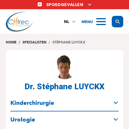
Overslaan
SPOEDGEVALLEN
en
naar
Display
MENU
de
NL
inhoud
FR
gaan
EN
HOME
SPECIALISTEN
STÉPHANE LUYCKX
Dr. Stéphane LUYCKX
SPECIALITEITEN
Kinderchirurgie
Urologie