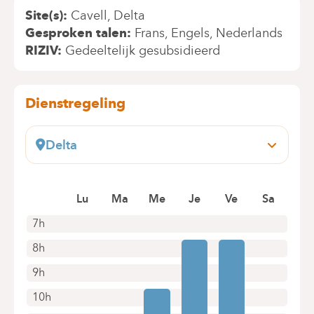
Site(s)
Cavell
Delta
Gesproken talen
Frans
Engels
Nederlands
RIZIV
Gedeeltelijk gesubsidieerd
Dienstregeling
Delta
Boulevard du Triomphe, 201
1160 Bruxelles (Auderghem)
Lu
Ma
Me
Je
Ve
Sa
+32 2 434 81 13
Alleen telefonische afspraken
7h
8h
9h
10h