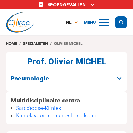
Overslaan
SPOEDGEVALLEN
en
naar
Display
MENU
de
NL
inhoud
FR
gaan
EN
HOME
SPECIALISTEN
OLIVIER MICHEL
Prof. Olivier MICHEL
SPECIALITEITEN
Pneumologie
Multidisciplinaire centra
Sarcoïdose-Kliniek
Kliniek voor immunoallergologie